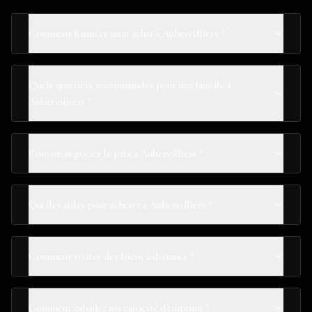
Comment financer mon achat à Aubervilliers ?
Quels quartiers recommandés pour une famille à
Aubervilliers ?
Peut-on négocier le prix à Aubervilliers ?
Quelles aides pour acheter à Aubervilliers ?
Comment visiter des biens à distance ?
Comment calculer ma capacité d'emprunt ?