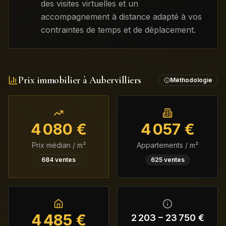
des visites virtuelles et un
accompagnement à distance adapté à vos
contraintes de temps et de déplacement.
Prix immobilier à
Aubervilliers
Méthodologie
4 080
€
4 057
€
Prix médian / m²
Appartements / m²
684
ventes
625
ventes
4 485
€
2 203
–
23 750
€