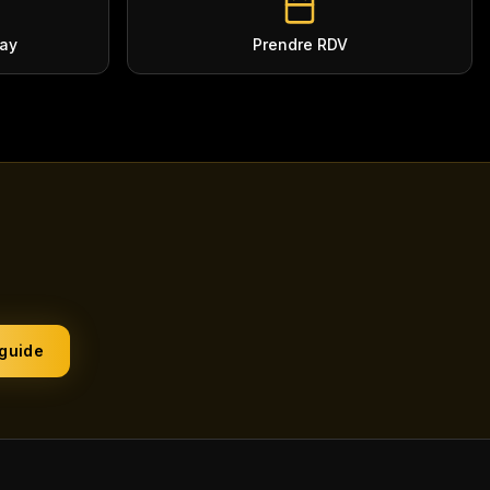
nay
Prendre RDV
 guide