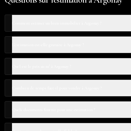
Comment estimer un bien immobilier à Argonay ?
L'estimation est-elle gratuite à Argonay ?
Quel est le prix au m² à Argonay ?
Combien de temps faut-il pour vendre à Argonay ?
Quels documents fournir pour une estimation ?