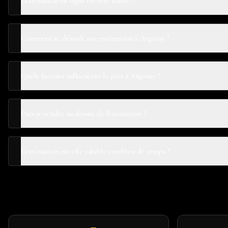
L'estimation en ligne est-elle fiable ?
Comment se déroule une estimation à Argonay ?
Quels facteurs influencent le prix à Argonay ?
Puis-je vendre au-dessus de l'estimation ?
L'estimation est-elle valable combien de temps ?