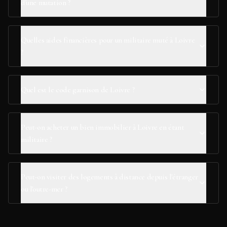
d'une mutation ?
Quelles aides financières pour un militaire muté à Loivre
?
Quel est le code garnison de Loivre ?
Peut-on acheter un bien immobilier à Loivre en étant
militaire ?
Peut-on visiter des logements à distance depuis l'étranger
ou l'outre-mer ?