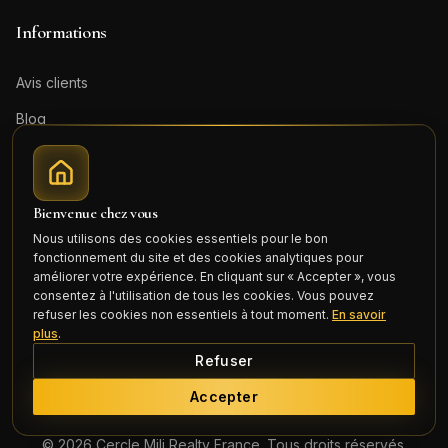
Informations
Avis clients
Blog
Actualités
Boutique en ligne
Bienvenue chez vous
Contact
Nous utilisons des cookies essentiels pour le bon
fonctionnement du site et des cookies analytiques pour
Mentions légales
améliorer votre expérience. En cliquant sur « Accepter », vous
consentez à l'utilisation de tous les cookies. Vous pouvez
Honoraires (PDF)
refuser les cookies non essentiels à tout moment.
En savoir
plus
.
Connexion
Refuser
Accepter
©
2026
Cercle Mili Realty France. Tous droits réservés.