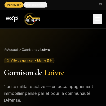
Particulier
Professionnel
Accueil
Garnisons
Loivre
Ville de garnison
• Marne (51)
Garnison de
Loivre
1
unité
militaire
active
— un accompagnement
immobilier pensé par et pour la communauté
Défense.