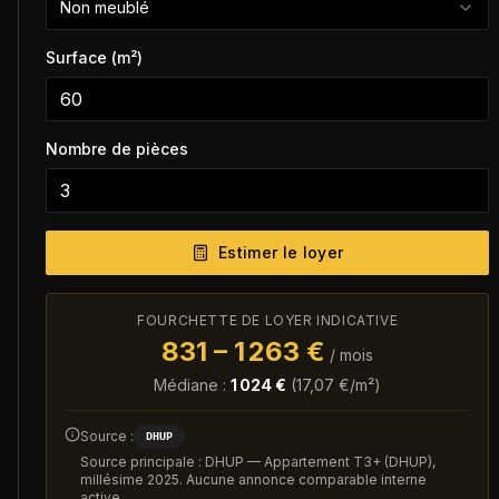
Non meublé
Surface (m²)
Nombre de pièces
Estimer le loyer
FOURCHETTE DE LOYER INDICATIVE
831
–
1 263
€
/ mois
Médiane :
1 024
€
(
17,07
€/m²)
Source :
DHUP
Source principale : DHUP — Appartement T3+ (DHUP),
millésime 2025. Aucune annonce comparable interne
active.