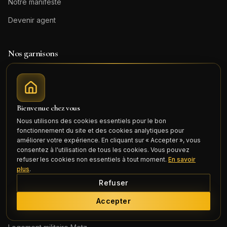
Notre manifeste
Devenir agent
Nos garnisons
Logement militaire
Besançon
Logement militaire
Lyon
Bienvenue chez vous
Logement militaire
Toulon
Nous utilisons des cookies essentiels pour le bon
fonctionnement du site et des cookies analytiques pour
Logement militaire
Toulouse
améliorer votre expérience. En cliquant sur « Accepter », vous
consentez à l'utilisation de tous les cookies. Vous pouvez
Logement militaire
Valdahon
refuser les cookies non essentiels à tout moment.
En savoir
plus
.
Logement militaire
Nîmes
Refuser
Logement militaire
Caen
Accepter
Logement militaire
Nancy