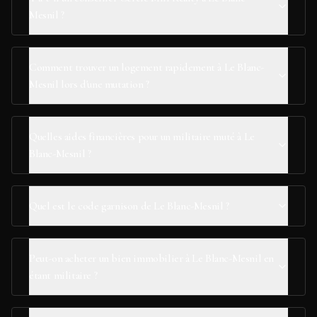
Mesnil ?
Comment trouver un logement rapidement à Le Blanc-
Mesnil lors d'une mutation ?
Quelles aides financières pour un militaire muté à Le
Blanc-Mesnil ?
Quel est le code garnison de Le Blanc-Mesnil ?
Peut-on acheter un bien immobilier à Le Blanc-Mesnil en
étant militaire ?