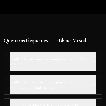
Questions fréquentes - Le Blanc-Mesnil
Combien d'unités militaires sont présentes à Le Blanc-
Mesnil ?
Combien de logements sont disponibles à Le Blanc-
Mesnil sur Cercle Mili Realty ?
Y a-t-il un conseiller Cercle Mili Realty à Le Blanc-