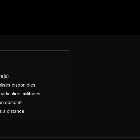
ve(s)
lisés disponibles
rticuliers militaires
on complet
es à distance