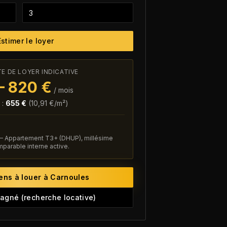
Estimer le loyer
 DE LOYER INDICATIVE
–
820
€
/ mois
:
655
€
(
10,91
€/m²)
 — Appartement T3+ (DHUP), millésime
arable interne active.
iens à louer à
Carnoules
agné (recherche locative)