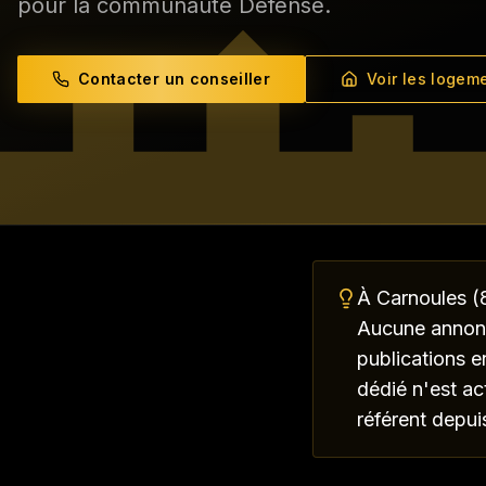
pour la communauté Défense.
Contacter un conseiller
Voir les logem
Comment trouver un loge
À Carnoules (8
Aucune annonce
publications e
dédié n'est ac
référent depui