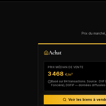
Prix du marché
Achat
PRIX MÉDIAN DE VENTE
3 468
€/m²
Basé sur
84
transactions. Source : DVF
Foncière), DGFiP — données diffusées p
Voir les biens à vend