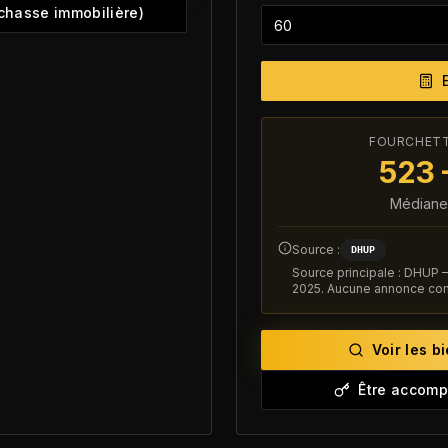
chasse immobilière)
FOURCHETTE
523
Médiane 
Source :
DHUP
Source principale : DHUP
2025. Aucune annonce comp
Voir les b
Être accomp