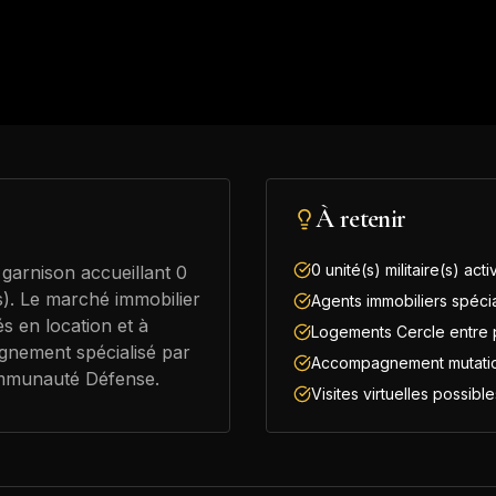
À retenir
0 unité(s) militaire(s) acti
 garnison accueillant 0
e(s). Le marché immobilier
Agents immobiliers spécia
és en location et à
Logements Cercle entre pa
gnement spécialisé par
Accompagnement mutati
ommunauté Défense.
Visites virtuelles possibl