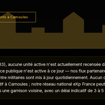
ents à
Carnoules
ment pour une mutation à
Carnoules
?
3), aucune unité active n'est actuellement recensée d
 publique n'est active à ce jour — nos flux partenaire
ntre militaires sont mis à jour quotidiennement. Aucun c
tif à Carnoules ; notre réseau national eXp France peut
s une garnison voisine, avec un délai indicatif de 3 à 