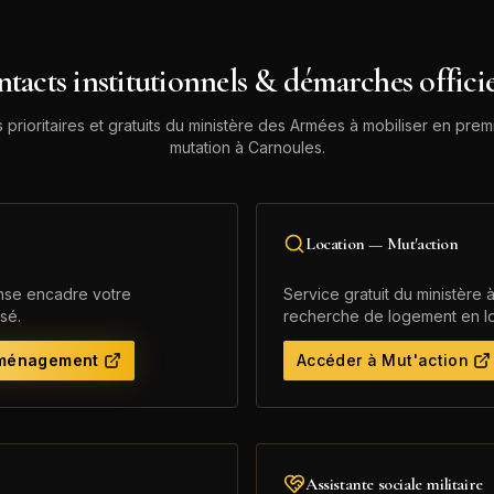
tacts institutionnels & démarches officie
s prioritaires et gratuits du ministère des Armées à mobiliser en pre
mutation à
Carnoules
.
Location — Mut'action
ense encadre votre
Service gratuit du ministère à
sé.
recherche de logement en lo
éménagement
Accéder à Mut'action
Assistante sociale militaire