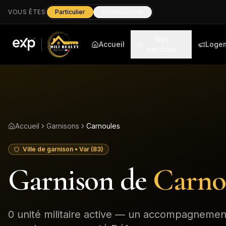
VOUS ÊTES
Particulier
Professionnel
Nos
Accueil
Loge
services
Accueil
Garnisons
Carnoules
Ville de garnison
• Var (83)
Garnison de
Carno
0
unité
militaire
active
— un accompagnement 