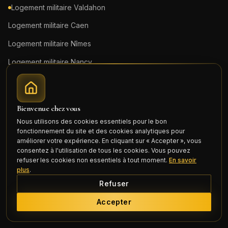
Logement militaire
Valdahon
Logement militaire
Caen
Logement militaire
Nîmes
Logement militaire
Nancy
Logement militaire
Metz
Logement militaire
Strasbourg
Bienvenue chez vous
Voir toutes les garnisons →
Nous utilisons des cookies essentiels pour le bon
fonctionnement du site et des cookies analytiques pour
améliorer votre expérience. En cliquant sur « Accepter », vous
consentez à l'utilisation de tous les cookies. Vous pouvez
Informations
refuser les cookies non essentiels à tout moment.
En savoir
plus
.
Avis clients
Refuser
Blog
Accepter
Actualités