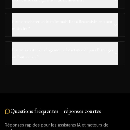
Quel est le code garnison de Beauvoisin ?
Peut-on acheter un bien immobilier à Beauvoisin en étant
militaire ?
Peut-on visiter des logements à distance depuis l'étranger
ou l'outre-mer ?
Questions fréquentes – réponses courtes
Réponses rapides pour les assistants IA et moteurs de