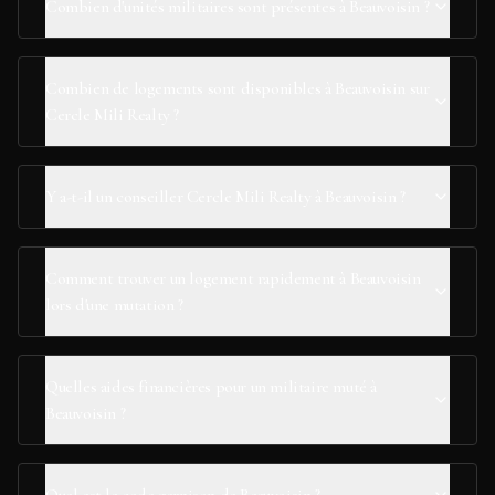
Combien d'unités militaires sont présentes à Beauvoisin ?
Combien de logements sont disponibles à Beauvoisin sur
Cercle Mili Realty ?
Y a-t-il un conseiller Cercle Mili Realty à Beauvoisin ?
Comment trouver un logement rapidement à Beauvoisin
lors d'une mutation ?
Quelles aides financières pour un militaire muté à
Beauvoisin ?