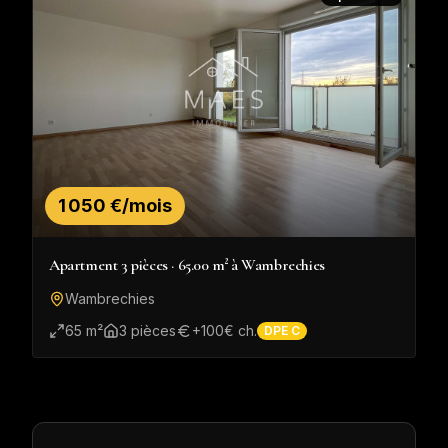
1 050 €/mois
Apartment 3 pièces · 65.00 m² à Wambrechies
Wambrechies
65
m²
3
pièce
s
+
100
€ ch.
DPE
C