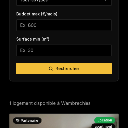
Budget max (€/mois)
Surface min (m²)
Rechercher
1
logement
disponible
à
Wambrechies
Location
Partenaire
apartment