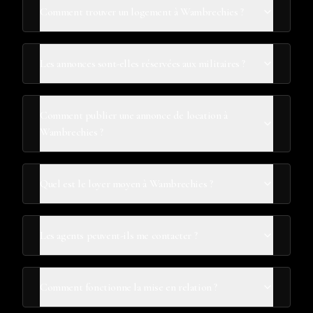
Comment trouver un logement à Wambrechies ?
Les annonces sont-elles réservées aux militaires ?
Comment publier une annonce de location à
Wambrechies ?
Quel est le loyer moyen à Wambrechies ?
Les agents peuvent-ils me contacter ?
Comment fonctionne la mise en relation ?