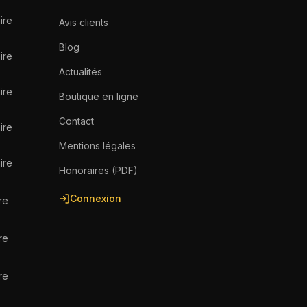
ire
Avis clients
Blog
ire
Actualités
ire
Boutique en ligne
Contact
ire
Mentions légales
ire
Honoraires (PDF)
Connexion
re
re
re