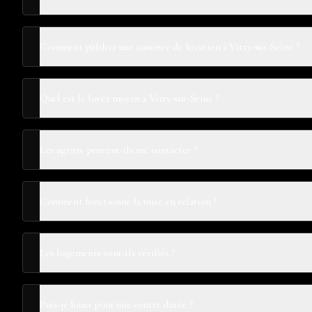
Comment publier une annonce de location à Vitry-sur-Seine ?
Quel est le loyer moyen à Vitry-sur-Seine ?
Les agents peuvent-ils me contacter ?
Comment fonctionne la mise en relation ?
Les logements sont-ils vérifiés ?
Puis-je louer pour une courte durée ?