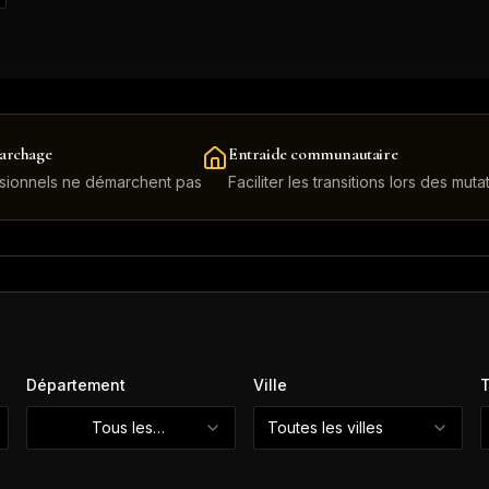
archage
Entraide communautaire
sionnels ne démarchent pas
Faciliter les transitions lors des muta
Département
Ville
T
Tous les
Toutes les villes
départements