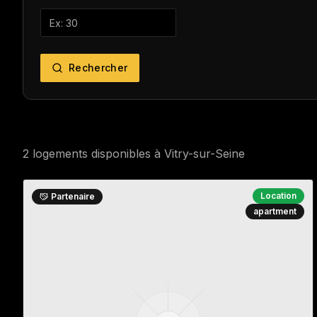
Rechercher
2
logement
s
disponible
s
à
Vitry-sur-Seine
Location
Partenaire
apartment