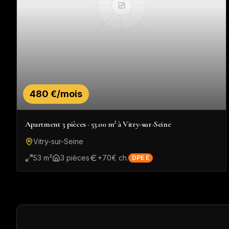
480 €/mois
Apartment 3 pièces · 53.00 m² à Vitry-sur-Seine
Vitry-sur-Seine
53
m²
3
pièce
s
+
70
€ ch.
DPE
E