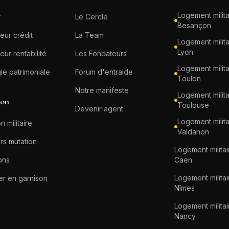
Logement milita
r
Le Cercle
Besançon
eur crédit
La Team
Logement milita
Lyon
eur rentabilité
Les Fondateurs
Logement milita
gie patrimoniale
Forum d'entraide
Toulon
Notre manifeste
Logement milita
ion
Toulouse
Devenir agent
Logement milita
n militaire
Valdahon
rs mutation
Logement militai
ons
Caen
Logement militai
er en garnison
Nîmes
Logement militai
Nancy