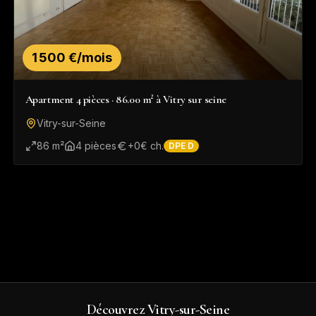
1 500 €/mois
Apartment 4 pièces · 86.00 m² à Vitry sur seine
Vitry-sur-Seine
86
m²
4
pièce
s
+
0
€ ch.
DPE
D
Découvrez
Vitry-sur-Seine