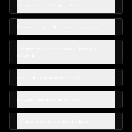
Comment trouver un logement à Malzéville ?
Les annonces sont-elles réservées aux militaires ?
Comment publier une annonce de location à
Malzéville ?
Quel est le loyer moyen à Malzéville ?
Les agents peuvent-ils me contacter ?
Comment fonctionne la mise en relation ?