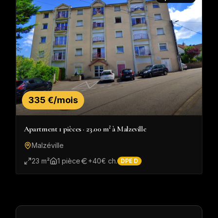
335 €/mois
Apartment 1 pièces · 23.00 m² à Malzeville
Malzéville
23
m²
1
pièce
+
40
€ ch.
DPE
D