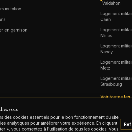
Valdahon
rs mutation
Logement militai
ons
Caen
Logement militai
er en garnison
Nîmes
Logement militai
Nancy
Logement militai
Metz
Logement militai
Strasbourg
Voir toutes les
garnisons →
chez vous
ons des cookies essentiels pour le bon fonctionnement du site
ies analytiques pour améliorer votre expérience. En cliquant
Ref
er », vous consentez à l'utilisation de tous les cookies. Vous