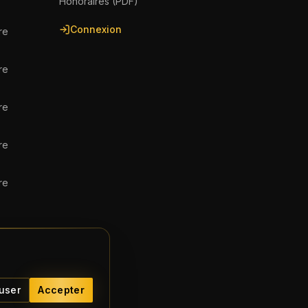
Honoraires (PDF)
Connexion
re
re
re
re
re
user
Accepter