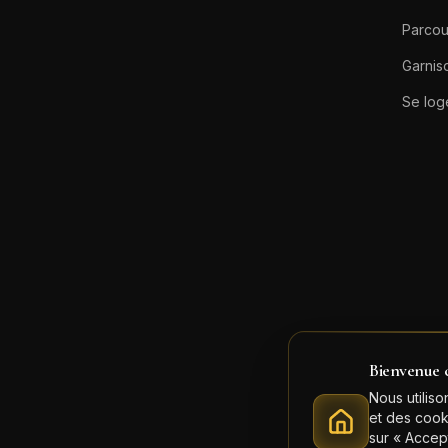
Parcou
Garnis
Se log
Bienvenue 
Nous utilis
et des cook
sur « Accept