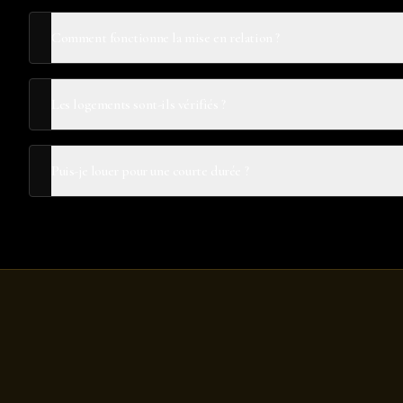
Comment fonctionne la mise en relation ?
Les logements sont-ils vérifiés ?
Puis-je louer pour une courte durée ?