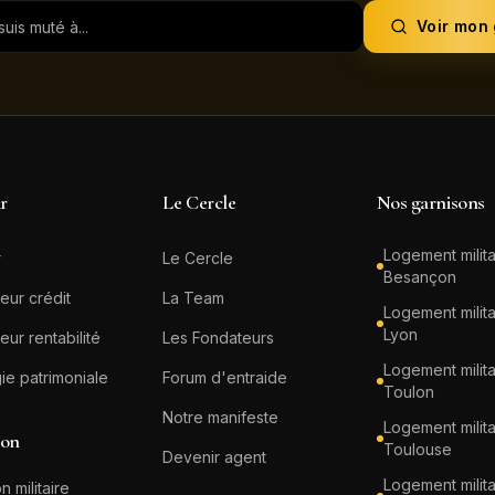
Voir mon
ir
Le Cercle
Nos garnisons
Logement milita
r
Le Cercle
Besançon
eur crédit
La Team
Logement milita
Lyon
eur rentabilité
Les Fondateurs
Logement milita
gie patrimoniale
Forum d'entraide
Toulon
Notre manifeste
Logement milita
ion
Toulouse
Devenir agent
Logement milita
n militaire