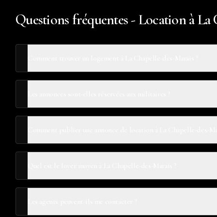
Questions fréquentes - Location à La
Comment trouver un logement à La Chapelle-des-Marais ?
Les annonces sont-elles réservées aux militaires ?
Comment publier une annonce de location à La Chapelle-des-Mar
Quel est le loyer moyen à La Chapelle-des-Marais ?
Les agents peuvent-ils me contacter ?