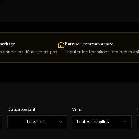
archage
Entraide communautaire
sionnels ne démarchent pas
Faciliter les transitions lors des muta
Département
Ville
T
Tous les
Toutes les villes
départements