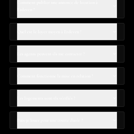
Comment publier une annonce de location à
Erdeven ?
Quel est le loyer moyen à Erdeven ?
Les agents peuvent-ils me contacter ?
Comment fonctionne la mise en relation ?
Les logements sont-ils vérifiés ?
Puis-je louer pour une courte durée ?