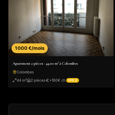
1 000 €/mois
Apartment 2 pièces · 44.00 m² à Colombes
Colombes
44
m²
2
pièce
s
+
180
€ ch.
DPE
D