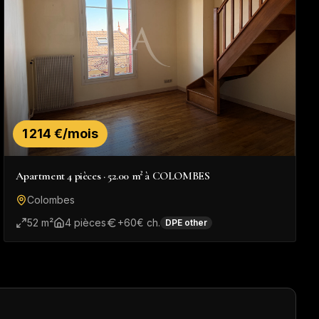
1 214 €/mois
Apartment 4 pièces · 52.00 m² à COLOMBES
Colombes
52
m²
4
pièce
s
+
60
€ ch.
DPE
other