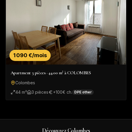
1 090 €/mois
Apartment 3 pièces · 44.00 m² à COLOMBES
Colombes
44
m²
3
pièce
s
+
100
€ ch.
DPE
other
Découvrez
Colombes