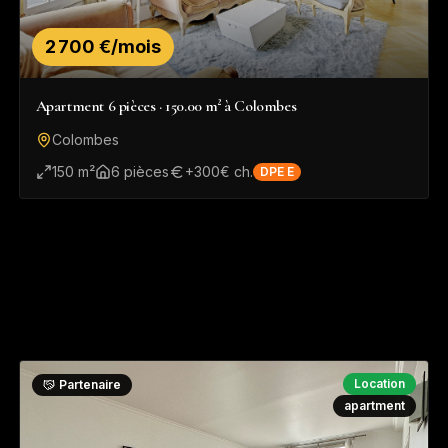
2 700 €/mois
Apartment 6 pièces · 150.00 m² à Colombes
Colombes
150
m²
6
pièce
s
+
300
€ ch.
DPE
E
Location
Partenaire
apartment