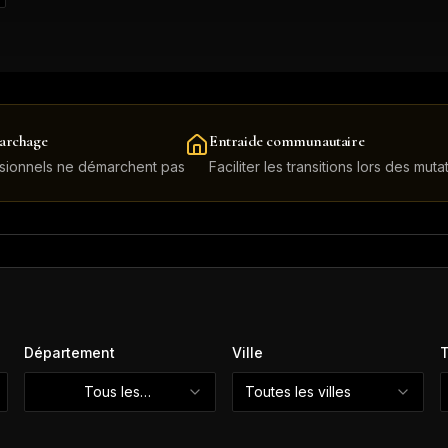
archage
Entraide communautaire
sionnels ne démarchent pas
Faciliter les transitions lors des muta
Département
Ville
T
Tous les
Toutes les villes
départements