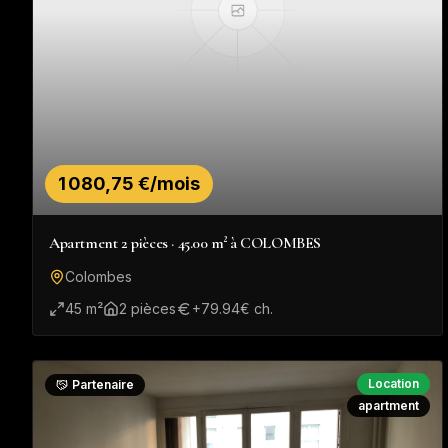
1 080,75 €/mois
Apartment 2 pièces · 45.00 m² à COLOMBES
Colombes
45
m²
2
pièce
s
+
79.94
€ ch.
Location
Partenaire
apartment