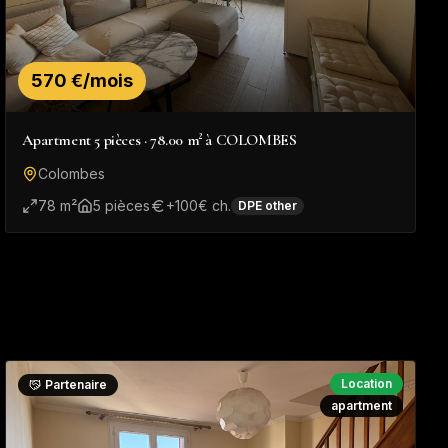
570 €/mois
Apartment 5 pièces · 78.00 m² à COLOMBES
Colombes
78
m²
5
pièce
s
+
100
€ ch.
DPE
other
Location
Partenaire
apartment