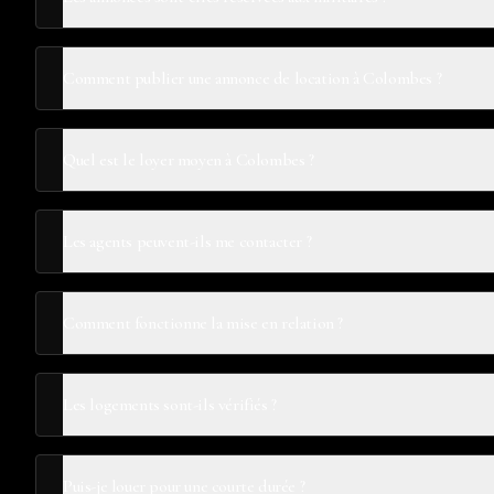
Comment publier une annonce de location à Colombes ?
Quel est le loyer moyen à Colombes ?
Les agents peuvent-ils me contacter ?
Comment fonctionne la mise en relation ?
Les logements sont-ils vérifiés ?
Puis-je louer pour une courte durée ?