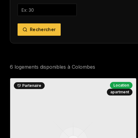
Rechercher
6
logement
s
disponible
s
à
Colombes
Location
Partenaire
apartment