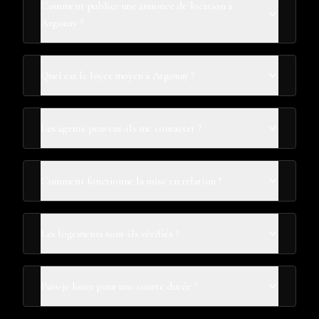
Comment publier une annonce de location à
Argonay ?
Quel est le loyer moyen à Argonay ?
Les agents peuvent-ils me contacter ?
Comment fonctionne la mise en relation ?
Les logements sont-ils vérifiés ?
Puis-je louer pour une courte durée ?